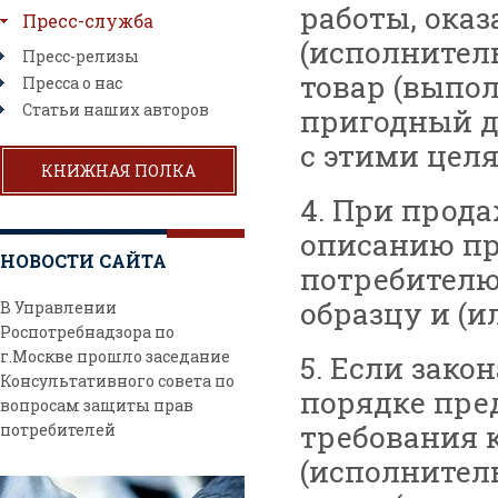
работы, оказ
Пресс-служба
(исполнител
Пресс-релизы
товар (выпол
Пресса о нас
Статьи наших авторов
пригодный д
с этими цел
КНИЖНАЯ ПОЛКА
4. При прода
описанию пр
НОВОСТИ САЙТА
потребителю
образцу и (и
В Управлении
Роспотребнадзора по
г.Москве прошло заседание
5. Если зак
Консультативного совета по
порядке пре
вопросам защиты прав
требования к
потребителей
(исполнител