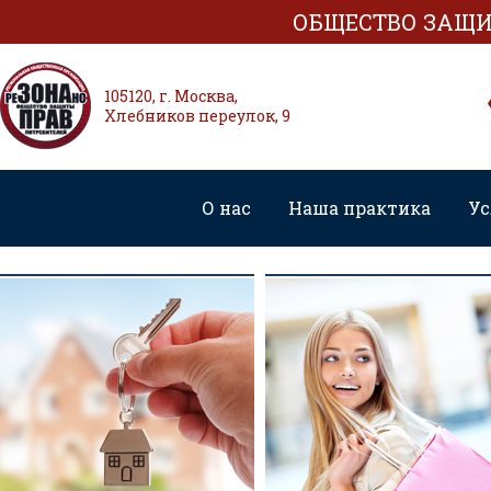
ОБЩЕСТВО ЗАЩИ
105120, г. Москва,
Хлебников переулок, 9
О нас
Наша практика
Ус