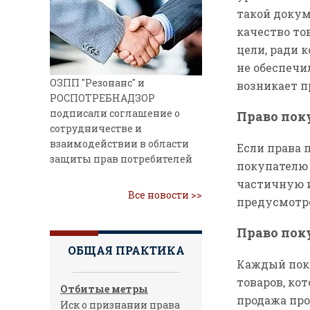
такой докум
качество то
цели, ради 
не обеспечи
ОЗПП "Резонанс" и
возникает п
РОСПОТРЕБНАДЗОР
подписали соглашение о
Право пок
сотрудничестве и
взаимодействии в области
Если права 
защиты прав потребителей
покупателю 
частичную и
Все новости >>
предусмотре
Право пок
ОБЩАЯ ПРАКТИКА
Каждый поку
товаров, ко
Отбитые метры
продажа про
Иск о признании права