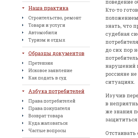
поведение о
Наша практика
Кто-то гото
положением д
Строительство, ремонт
Товари и услуги
знать, что 
Автомобили
судебная си
Туризм и отдых
потребителя
до сих пор 
Образцы документов
потребитель
Претензия
нарушений п
Исковое заявление
россияне не
Как подать в суд
ситуациях.
Азбука потребителей
Изучив пере
Права потребителей
в неприятны
Права покупателя
же знания п
Возврат товара
защититься 
Куда жаловаться
Частые вопросы
Отстаивать 