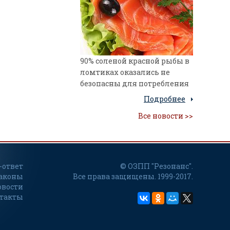
90% соленой красной рыбы в
ломтиках оказались не
безопасны для потребления
Подробнее
Все новости >>
-ответ
© ОЗПП "Резонанс".
аконы
Все права защищены. 1999-2017.
овости
такты