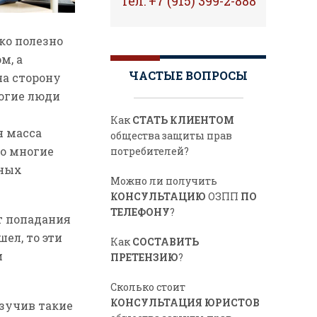
Тел: +7 (915) 399-2-888
ако полезно
м, а
ЧАСТЫЕ ВОПРОСЫ
на сторону
ногие люди
Как
СТАТЬ КЛИЕНТОМ
я масса
общества защиты прав
то многие
потребителей?
бных
Можно ли получить
КОНСУЛЬТАЦИЮ
ОЗПП
ПО
ТЕЛЕФОНУ
?
т попадания
ел, то эти
Как
СОСТАВИТЬ
и
ПРЕТЕНЗИЮ
?
Сколько стоит
КОНСУЛЬТАЦИЯ ЮРИСТОВ
зучив такие