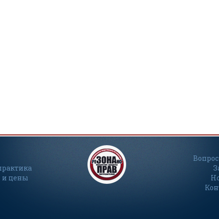
Вопрос
практика
З
 и цены
Н
Кон