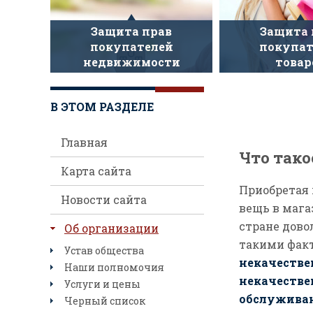
Защита прав
Защита 
покупателей
покупат
недвижимости
товар
В ЭТОМ РАЗДЕЛЕ
Главная
Что тако
Карта сайта
Приобретая 
Новости сайта
вещь в мага
стране дово
Об организации
такими фак
Устав общества
некачестве
Наши полномочия
некачестве
Услуги и цены
обслужива
Черный список