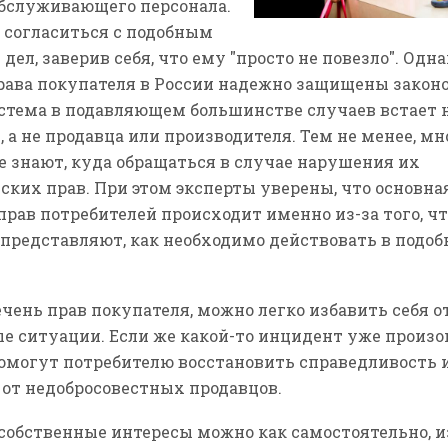
бслуживающего персонала.
в согласиться с подобным
ел, заверив себя, что ему "просто не повезло". Одн
права покупателя в России надежно защищены законо
стема в подавляющем большинстве случаев встает 
, а не продавца или производителя. Тем не менее, м
не знают, куда обращаться в случае нарушения их
ских прав. При этом эксперты уверены, что основна
рав потребителей происходит именно из-за того, ч
 представляют, как необходимо действовать в подо
чень прав покупателя, можно легко избавить себя о
е ситуации. Если же какой-то инцидент уже произош
омогут потребителю восстановить справедливость 
от недобросовестных продавцов.
собственные интересы можно как самостоятельно, и