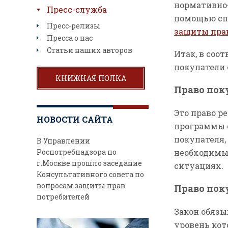
нормативно
Пресс-служба
помощью сп
Пресс-релизы
защиты пра
Пресса о нас
Статьи наших авторов
Итак, в соо
покупатели
КНИЖНАЯ ПОЛКА
Право пок
Это право р
НОВОСТИ САЙТА
программы с
покупателя,
В Управлении
Роспотребнадзора по
необходимы
г.Москве прошло заседание
ситуациях.
Консультативного совета по
вопросам защиты прав
Право пок
потребителей
Закон обязы
уровень кот