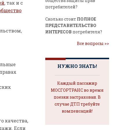
общества защиты прав
ей
, так и с
потребителей?
общество
Сколько стоит
ПОЛНОЕ
ПРЕДСТАВИТЕЛЬСТВО
ельством,
ИНТЕРЕСОВ
потребителя?
Все вопросы >>
ельные
НУЖНО ЗНАТЬ!
 правах
Каждый пассажир
ских
МОСГОРТРАНС во время
поезки застрахован. В
случае ДТП требуйте
компенсаций!
о качества,
дажи. Если