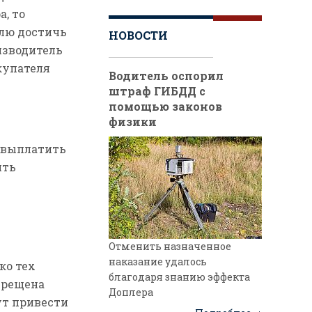
, то
елю достичь
НОВОСТИ
оизводитель
купателя
Водитель оспорил
штраф ГИБДД с
помощью законов
физики
н выплатить
ить
Отменить назначенное
наказание удалось
ко тех
благодаря знанию эффекта
прещена
Доплера
ут привести