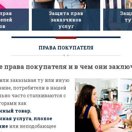
прав
Защита прав
Защ
елей
заказчиков
ту
ов
услуг
ПРАВА ПОКУПАТЕЛЯ
е права покупателя и в чем они закл
или заказывая ту или иную
зине, потребители в нашей
льно часто сталкиваются с
торами как
нный товар
,
нная услуга
,
плохое
ние
или неподобающее