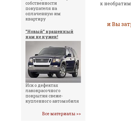
собственности
к необрати
покупателя на
оплаченную им
квартиру
и Вы за
"Новый" крашенный
нам не нужен!
Иск о дефектах
лакокрасочного
покрытия свеже-
купленного автомобиля
Все материалы >>