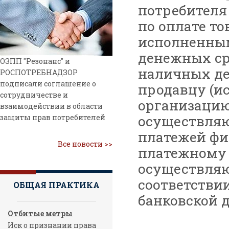
потребителя
по оплате то
исполненным
денежных ср
ОЗПП "Резонанс" и
наличных де
РОСПОТРЕБНАДЗОР
подписали соглашение о
продавцу (и
сотрудничестве и
организацию
взаимодействии в области
осуществляю
защиты прав потребителей
платежей фи
Все новости >>
платежному а
осуществляю
соответствии
ОБЩАЯ ПРАКТИКА
банковской д
Отбитые метры
Иск о признании права