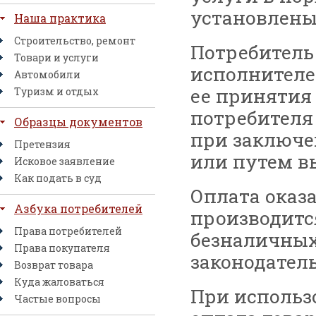
установлены
Наша практика
Строительство, ремонт
Потребитель
Товари и услуги
исполнителе
Автомобили
ее принятия 
Туризм и отдых
потребителя
Образцы документов
при заключе
Претензия
или путем в
Исковое заявление
Как подать в суд
Оплата оказ
Азбука потребителей
производитс
Права потребителей
безналичных 
Права покупателя
законодател
Возврат товара
Куда жаловаться
При использ
Частые вопросы