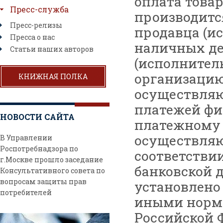
оплата товар
Пресс-служба
производитс
Пресс-релизы
продавца (и
Пресса о нас
наличных де
Статьи наших авторов
(исполнител
организацию
КНИЖНАЯ ПОЛКА
осуществляю
платежей фи
НОВОСТИ САЙТА
платежному а
осуществляю
В Управлении
Роспотребнадзора по
соответствии
г.Москве прошло заседание
банковской д
Консультативного совета по
вопросам защиты прав
установлено
потребителей
иными норм
Российской 