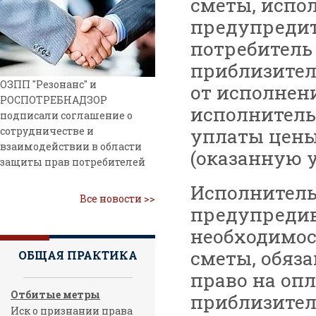
сметы, испо
предупредит
потребитель
приблизител
ОЗПП "Резонанс" и
от исполнени
РОСПОТРЕБНАДЗОР
исполнитель
подписали соглашение о
уплаты цены
сотрудничестве и
взаимодействии в области
(оказанную у
защиты прав потребителей
Исполнитель
Все новости >>
предупредив
необходимо
сметы, обяза
ОБЩАЯ ПРАКТИКА
право на опл
Отбитые метры
приблизител
Иск о признании права