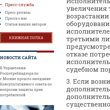
Исполнитель
Пресс-служба
увеличения 
Пресс-релизы
возрастании
Пресса о нас
оборудовани
Статьи наших авторов
исполнителе
третьими ли
КНИЖНАЯ ПОЛКА
предусмотре
отказе потр
НОВОСТИ САЙТА
исполнитель
судебном по
В Управлении
Роспотребнадзора по
г.Москве прошло заседание
3. Если воз
Консультативного совета по
дополнитель
вопросам защиты прав
дополнитель
потребителей
существенно