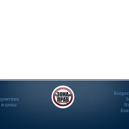
Вопрос
практика
З
 и цены
Н
Кон