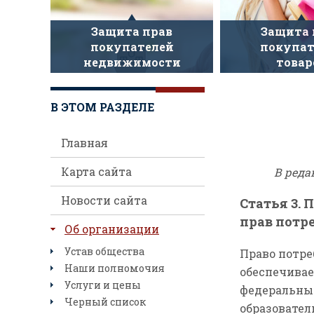
Защита прав
Защита 
покупателей
покупат
недвижимости
товар
В ЭТОМ РАЗДЕЛЕ
Главная
Карта сайта
В реда
Новости сайта
Статья 3. 
прав потр
Об организации
Устав общества
Право потре
Наши полномочия
обеспечивае
Услуги и цены
федеральные
Черный список
образовател