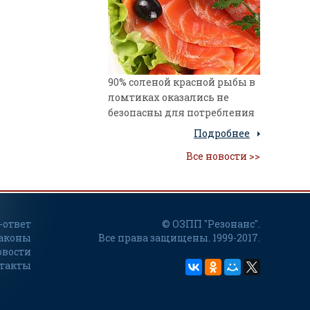
90% соленой красной рыбы в
ломтиках оказались не
безопасны для потребления
Подробнее
Все новости >>
-ответ
© ОЗПП "Резонанс".
аконы
Все права защищены. 1999-2017.
овости
такты