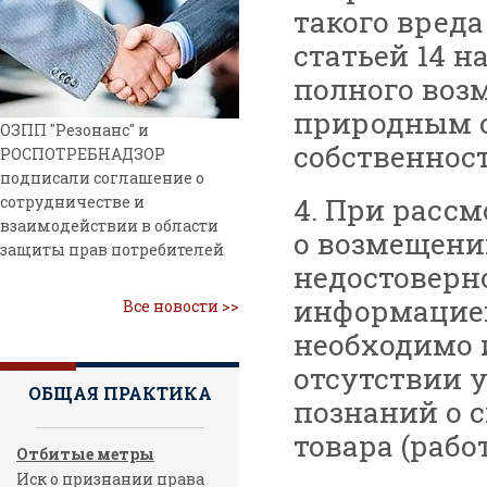
такого вред
статьей 14 н
полного воз
природным о
ОЗПП "Резонанс" и
собственност
РОСПОТРЕБНАДЗОР
подписали соглашение о
4. При расс
сотрудничестве и
взаимодействии в области
о возмещени
защиты прав потребителей
недостоверн
информацией 
Все новости >>
необходимо 
отсутствии 
ОБЩАЯ ПРАКТИКА
познаний о 
товара (рабо
Отбитые метры
Иск о признании права