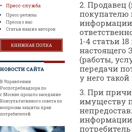
2. Продавец 
Пресс-служба
покупателю 
Пресс-релизы
информации о
Пресса о нас
Статьи наших авторов
ответственн
1-4 статьи 1
КНИЖНАЯ ПОЛКА
настоящего З
(работы, усл
передачи по
НОВОСТИ САЙТА
у него тако
В Управлении
Роспотребнадзора по
3. При прич
г.Москве прошло заседание
имуществу п
Консультативного совета по
вопросам защиты прав
непредостав
потребителей
информации о
потребитель