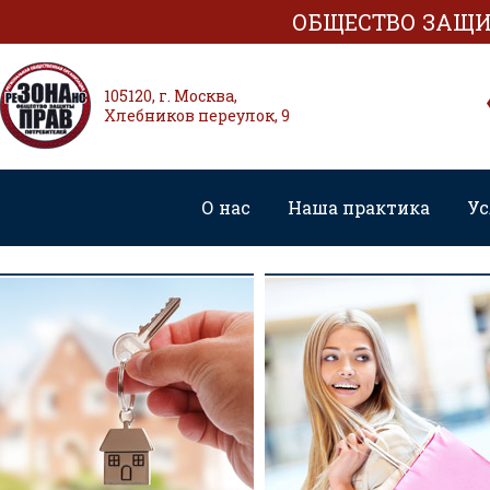
ОБЩЕСТВО ЗАЩИ
105120, г. Москва,
Хлебников переулок, 9
О нас
Наша практика
Ус