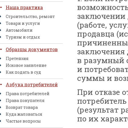
возможность
Наша практика
заключении 
Строительство, ремонт
(работе, услу
Товари и услуги
Автомобили
продавца (и
Туризм и отдых
причиненны
Образцы документов
заключения д
в разумный с
Претензия
Исковое заявление
и потребоват
Как подать в суд
суммы и воз
Азбука потребителей
При отказе 
Права потребителей
потребитель 
Права покупателя
Возврат товара
(результат р
Куда жаловаться
по их характ
Частые вопросы